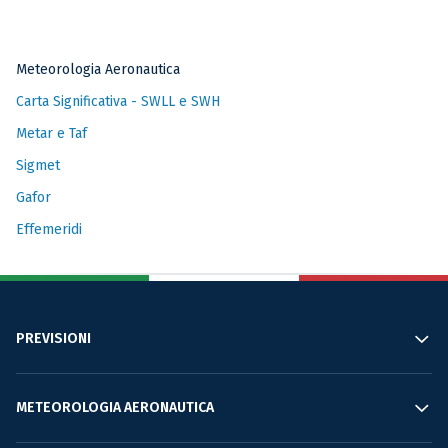
Meteorologia Aeronautica
Carta Significativa - SWLL e SWH
Metar e Taf
Sigmet
Gafor
Effemeridi
PREVISIONI
METEOROLOGIA AERONAUTICA