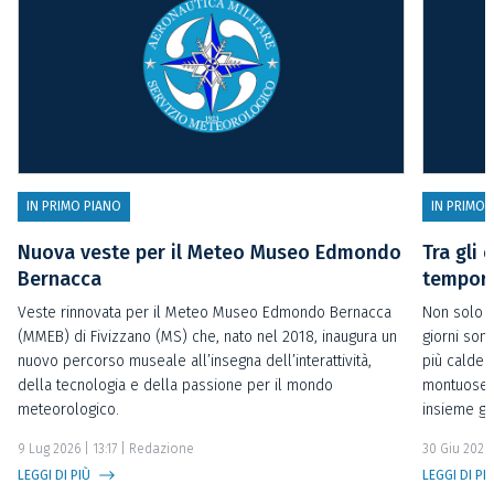
IN PRIMO PIANO
IN PRIMO 
Nuova veste per il Meteo Museo Edmondo
Tra gli 
Bernacca
temporal
Veste rinnovata per il Meteo Museo Edmondo Bernacca
Non solo t
(MMEB) di Fivizzano (MS) che, nato nel 2018, inaugura un
giorni sono
nuovo percorso museale all’insegna dell’interattività,
più calde 
della tecnologia e della passione per il mondo
montuose o
meteorologico.
insieme gl
9 Lug 2026 | 13:17
| Redazione
30 Giu 2026 
LEGGI DI PIÙ
LEGGI DI PI