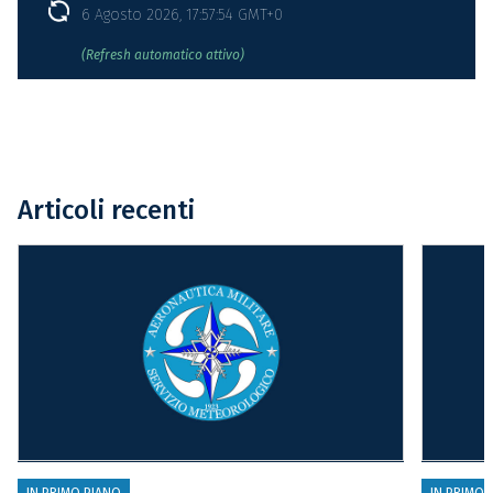
6 Agosto 2026, 17:57:54 GMT+0
(Refresh automatico attivo)
Articoli recenti