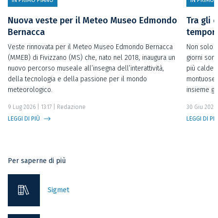
IN PRIMO PIANO
IN PRIMO 
Nuova veste per il Meteo Museo Edmondo
Tra gli 
Bernacca
temporal
Veste rinnovata per il Meteo Museo Edmondo Bernacca
Non solo t
(MMEB) di Fivizzano (MS) che, nato nel 2018, inaugura un
giorni sono
nuovo percorso museale all’insegna dell’interattività,
più calde 
della tecnologia e della passione per il mondo
montuose o
meteorologico.
insieme gl
9 Lug 2026 | 13:17
| Redazione
30 Giu 2026 
LEGGI DI PIÙ
LEGGI DI PI
Per saperne di più
Sigmet