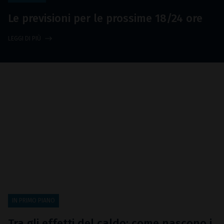
Le previsioni per le prossime 18/24 ore
LEGGI DI PIÙ
IN PRIMO PIANO
Tra gli effetti del caldo: come nascono i