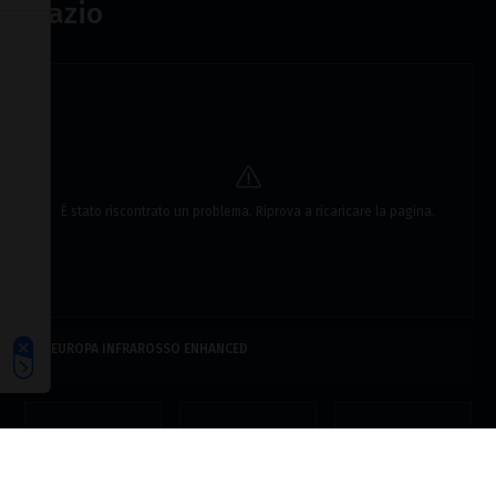
spazio
Le tue preferenze relative alla privacy
È stato riscontrato un problema. Riprova a ricaricare la pagina.
EUROPA INFRAROSSO ENHANCED