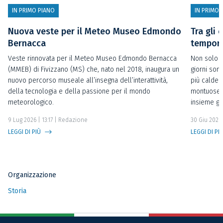
IN PRIMO PIANO
IN PRIMO 
Nuova veste per il Meteo Museo Edmondo
Tra gli 
Bernacca
temporal
Veste rinnovata per il Meteo Museo Edmondo Bernacca
Non solo t
(MMEB) di Fivizzano (MS) che, nato nel 2018, inaugura un
giorni sono
nuovo percorso museale all’insegna dell’interattività,
più calde 
della tecnologia e della passione per il mondo
montuose o
meteorologico.
insieme gl
9 Lug 2026 | 13:17
| Redazione
30 Giu 2026 
LEGGI DI PIÙ
LEGGI DI PI
Organizzazione
Storia