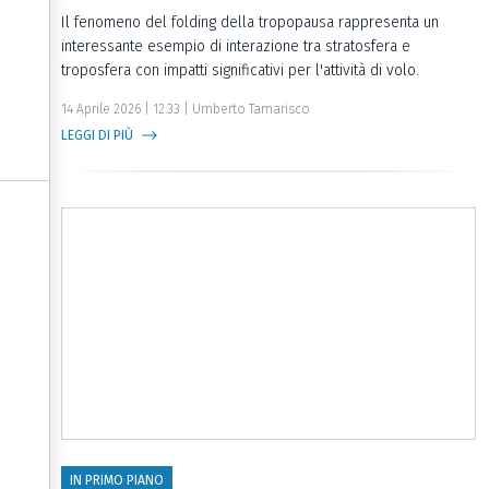
Informativa sulla raccolta
Il fenomeno del folding della tropopausa rappresenta un
interessante esempio di interazione tra stratosfera e
troposfera con impatti significativi per l'attività di volo.
14 Aprile 2026 | 12:33 | Umberto Tamarisco
LEGGI DI PIÙ
Le tue preferenze relative alla privacy
IN PRIMO PIANO