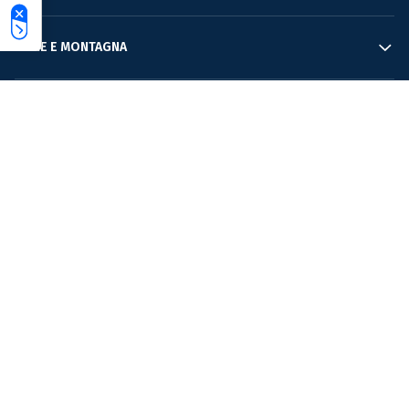
MARE E MONTAGNA
INFORMAZIONE
Privacy Policy
Condizioni di utilizzo
Cookie Policy
Copyright Ufficiale © ® | 2023