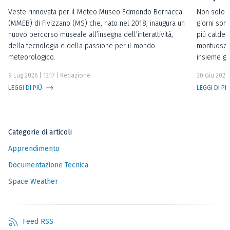
Veste rinnovata per il Meteo Museo Edmondo Bernacca
Non solo t
(MMEB) di Fivizzano (MS) che, nato nel 2018, inaugura un
giorni sono
nuovo percorso museale all’insegna dell’interattività,
più calde 
della tecnologia e della passione per il mondo
montuose o
meteorologico.
insieme gl
9 Lug 2026 | 13:17
| Redazione
30 Giu 2026 
LEGGI DI PIÙ
LEGGI DI PI
Categorie di articoli
Apprendimento
Documentazione Tecnica
Space Weather
Feed RSS