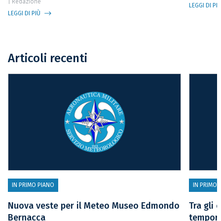
| Redazione
LEGGI DI PI
LEGGI DI PIÙ
Articoli recenti
IN PRIMO PIANO
IN PRIMO 
Nuova veste per il Meteo Museo Edmondo
Tra gli 
Bernacca
temporal