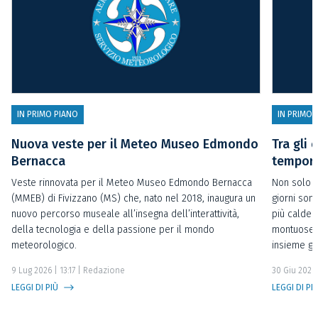
IN PRIMO PIANO
IN PRIMO 
Nuova veste per il Meteo Museo Edmondo
Tra gli 
Bernacca
temporal
Veste rinnovata per il Meteo Museo Edmondo Bernacca
Non solo t
(MMEB) di Fivizzano (MS) che, nato nel 2018, inaugura un
giorni sono
nuovo percorso museale all’insegna dell’interattività,
più calde 
della tecnologia e della passione per il mondo
montuose o
meteorologico.
insieme gl
9 Lug 2026 | 13:17
| Redazione
30 Giu 2026 
LEGGI DI PIÙ
LEGGI DI PI