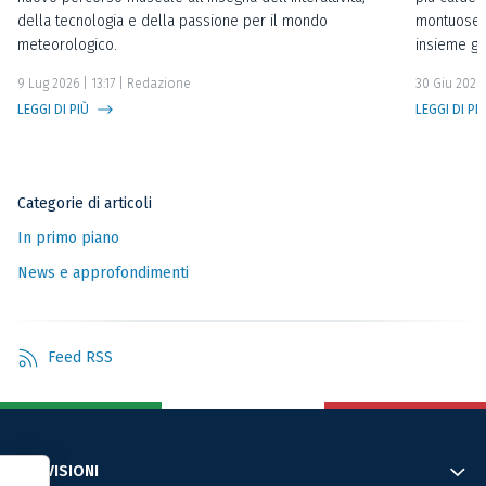
della tecnologia e della passione per il mondo
montuose o
meteorologico.
insieme gl
9 Lug 2026 | 13:17
| Redazione
30 Giu 2026 
LEGGI DI PIÙ
LEGGI DI PI
Categorie di articoli
In primo piano
News e approfondimenti
Feed RSS
PREVISIONI