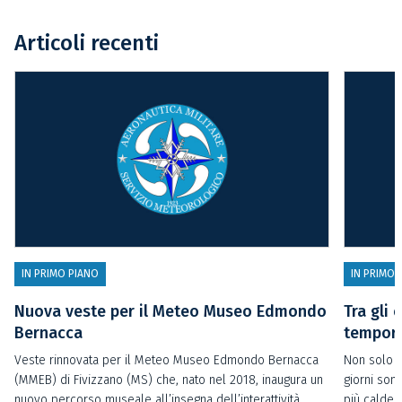
Articoli recenti
IN PRIMO PIANO
IN PRIMO 
Nuova veste per il Meteo Museo Edmondo
Tra gli 
Bernacca
temporal
Veste rinnovata per il Meteo Museo Edmondo Bernacca
Non solo t
(MMEB) di Fivizzano (MS) che, nato nel 2018, inaugura un
giorni sono
nuovo percorso museale all’insegna dell’interattività,
più calde 