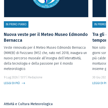
IN PRIMO PIANO
IN PRIMO 
Nuova veste per il Meteo Museo Edmondo
Tra gli 
Bernacca
temporal
Veste rinnovata per il Meteo Museo Edmondo Bernacca
Non solo t
(MMEB) di Fivizzano (MS) che, nato nel 2018, inaugura un
giorni sono
nuovo percorso museale all’insegna dell’interattività,
più calde 
della tecnologia e della passione per il mondo
montuose o
meteorologico.
insieme gl
9 Lug 2026 | 13:17
| Redazione
30 Giu 2026 
LEGGI DI PIÙ
LEGGI DI PI
Attività e Cultura Meteorologica