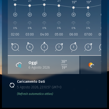
21
°
21
°
19
°
19
°
Umidità:
52%
Umidità:
54%
Umidità:
54%
Umidità:
55%
Umidità:
56%
Umidità:
55%
Umidità:
Pressione:
Pressione:
1015 hPa
Pressione:
1015 hPa
Pressione:
1015 hPa
Pressione:
1015 hPa
Pressione:
1015 hPa
Pressio
1015 h
Vento:
2 Km/h da 126°
Vento:
4 Km/h da 164°
Vento:
2 Km/h da 169°
Vento:
3 Km/h da 216°
Vento:
3 Km/h da 205°
Vento:
3 Km/h da
Vento:
2
0%
0%
0%
0%
0%
0%
0%
02:00
03:00
04:00
05:00
06:00
07:00
08:00
2
4
2
3
3
3
2
38°
Oggi
Ven
6 Agosto 2026
7 Ag
19°
Caricamento Dati
5 Agosto 2026, 23:10:57 GMT+0
(Refresh automatico attivo)