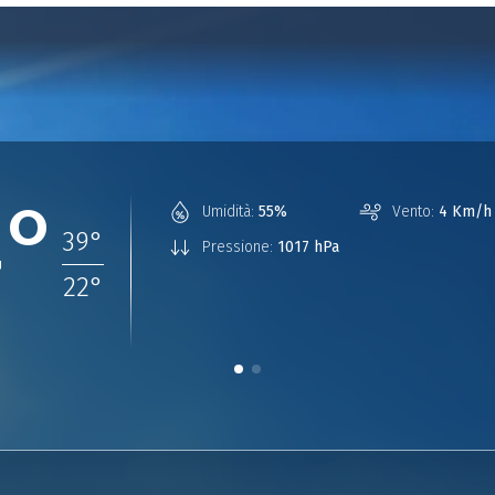
4°
Umidità:
55%
Vento:
4 Km/h 
39
°
Pressione:
1017 hPa
22
°