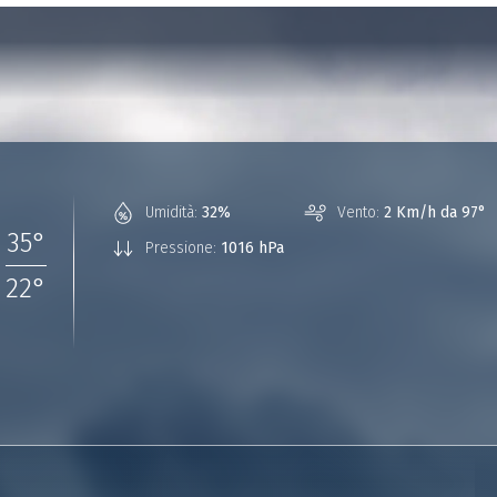
°
Umidità:
32%
Vento:
2 Km/h da 97°
35
°
Pressione:
1016 hPa
22
°