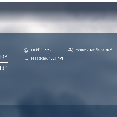
Umidità:
72%
Vento:
7 Km/h da 302°
19
°
Pressione:
1021 hPa
13
°