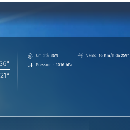
Umidità:
36%
Vento:
16 Km/h da 259°
36
°
Pressione:
1016 hPa
21
°