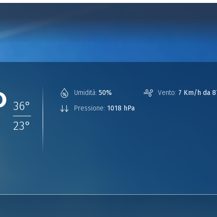
°
Umidità:
50%
Vento:
7 Km/h da 8
36
°
Pressione:
1018 hPa
23
°