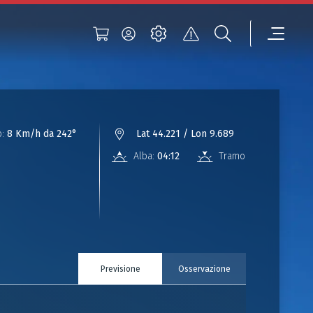
:
8 Km/h da 242°
Lat 44.221 / Lon 9.689
Alba:
04:12
Tramonto:
18:41
Previsione
Osservazione