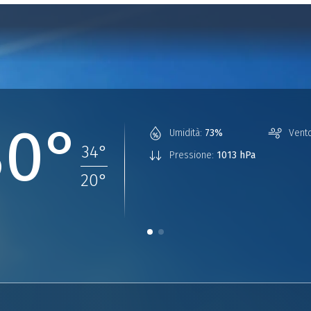
30°
Umidità:
73%
Vento
34
°
Pressione:
1013 hPa
20
°