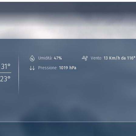
Umidità:
47%
Vento:
13 Km/h da 116°
31
°
Pressione:
1019 hPa
23
°