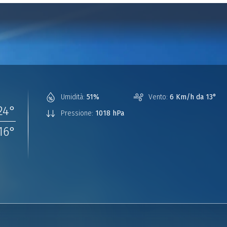
Umidità:
51%
Vento:
6 Km/h da 13°
24
°
Pressione:
1018 hPa
16
°