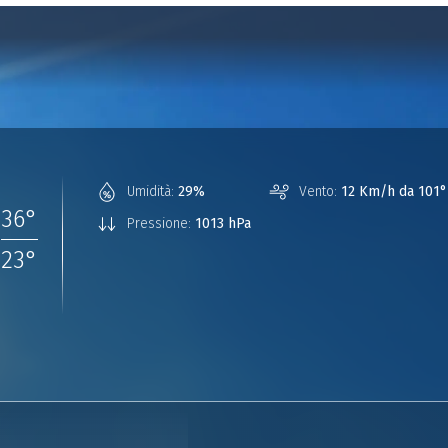
°
Umidità:
29%
Vento:
12 Km/h da 101°
36
°
Pressione:
1013 hPa
23
°