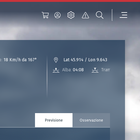
o:
18 Km/h da 167°
Lat 45.914 / Lon 9.643
Alba:
04:08
Tramonto:
18:45
Previsione
Osservazione