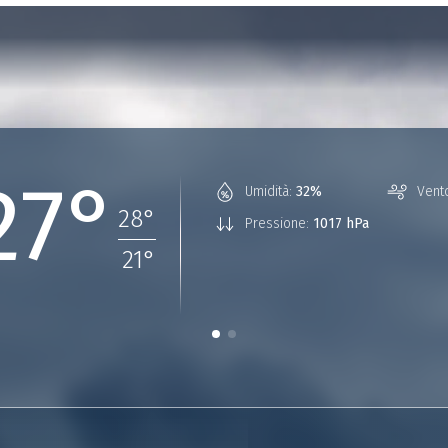
27°
Umidità:
32%
Vent
28
°
Pressione:
1017 hPa
21
°