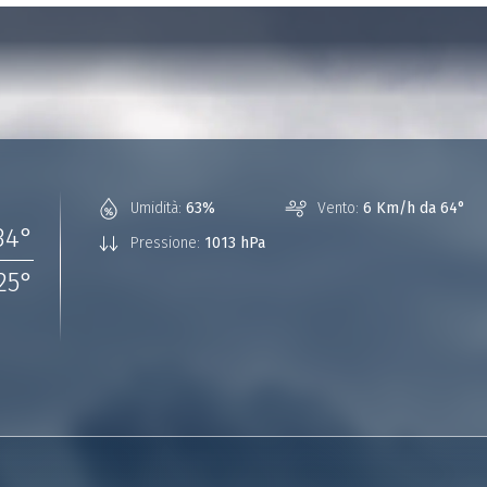
Umidità:
63%
Vento:
6 Km/h da 64°
34
°
Pressione:
1013 hPa
25
°