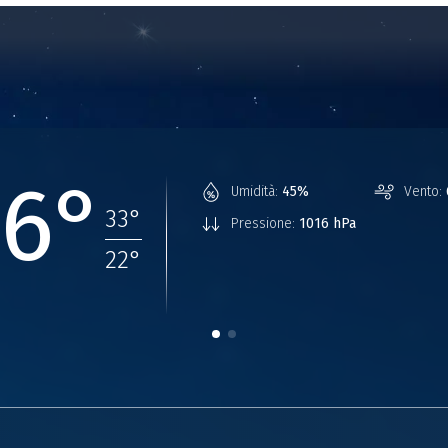
26°
Umidità:
45%
Vento:
33
°
Pressione:
1016 hPa
22
°