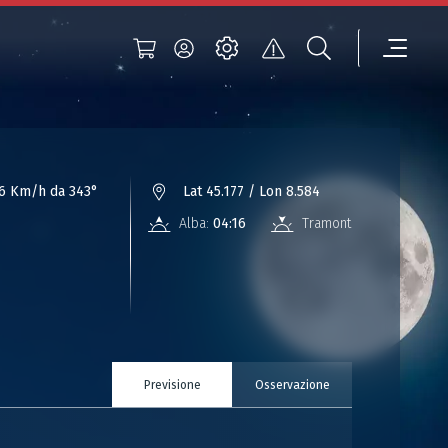
6 Km/h da 343°
Lat 45.177 / Lon 8.584
Alba:
04:16
Tramonto:
18:45
Previsione
Osservazione