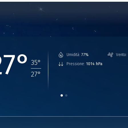
27°
Umidità:
77%
Vento:
35
°
Pressione:
1014 hPa
27
°