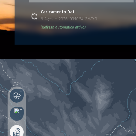
Caricamento Dati
6 Agosto 2026, 03:10:54 GMT+0
(Refresh automatico attivo)