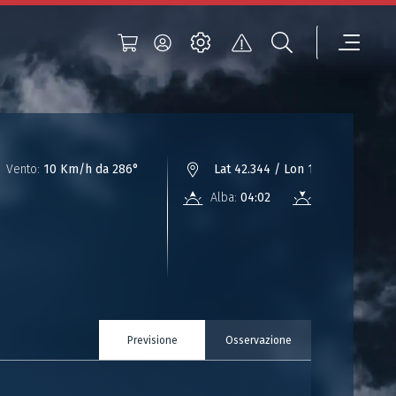
Vento:
10 Km/h da 286°
Lat 42.344 / Lon 13.843
Alba:
04:02
Tramonto:
18:
Previsione
Osservazione