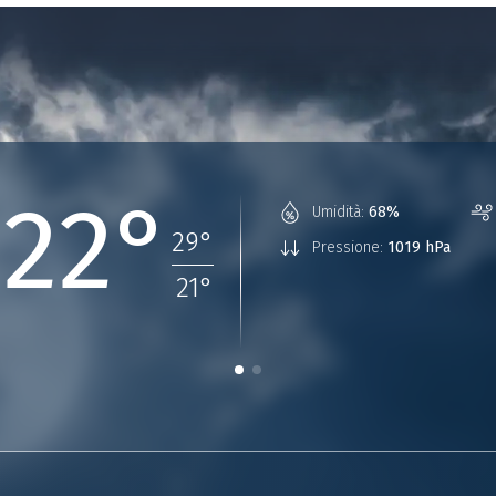
22°
Umidità:
68%
29
°
Pressione:
1019 hPa
21
°