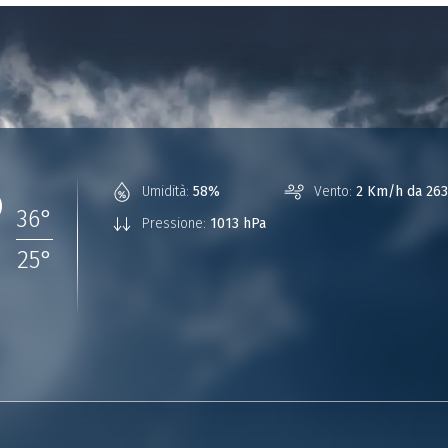
°
Umidità:
58%
Vento:
2 Km/h da 263
36
°
Pressione:
1013 hPa
25
°