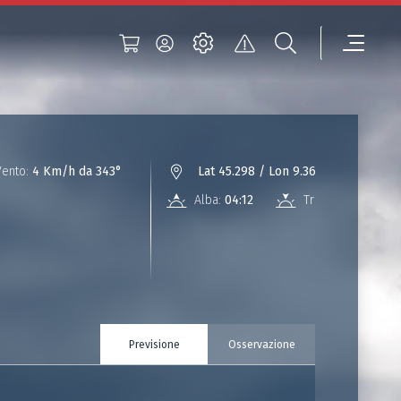
Vento:
4 Km/h da 343°
Lat 45.298 / Lon 9.366
Alba:
04:12
Tramonto:
18:43
Previsione
Osservazione