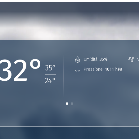
32°
Umidità:
35%
35
°
Pressione:
1011 hPa
24
°