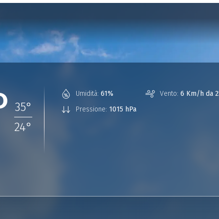
°
Umidità:
61%
Vento:
6 Km/h da 2
35
°
Pressione:
1015 hPa
24
°