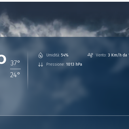
°
Umidità:
54%
Vento:
3 Km/h da 
37
°
Pressione:
1013 hPa
24
°