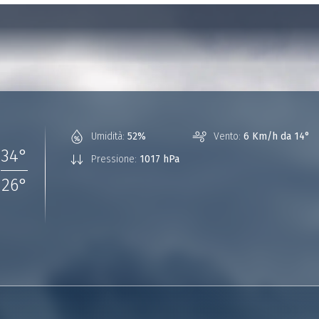
°
Umidità:
52%
Vento:
6 Km/h da 14°
34
°
Pressione:
1017 hPa
26
°