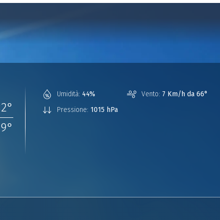
Umidità:
44%
Vento:
7 Km/h da 66°
32
°
Pressione:
1015 hPa
19
°