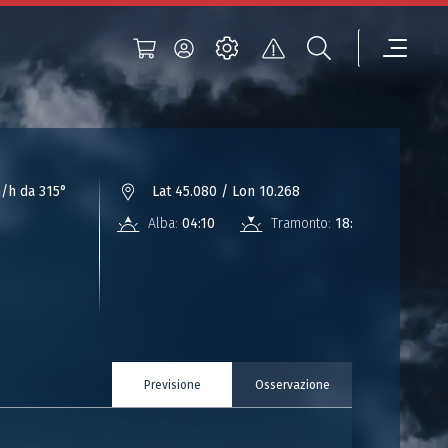
/h da 315°
Lat 45.080 / Lon 10.268
Alba:
04:10
Tramonto:
18:38
Previsione
Osservazione