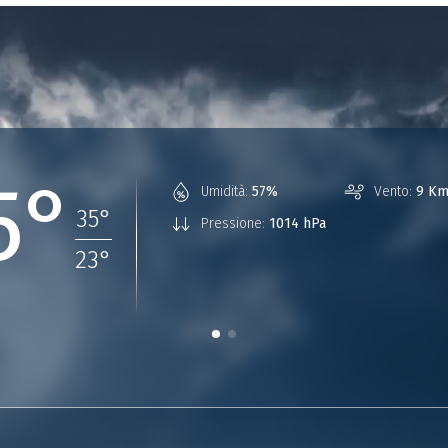
5°
Umidità:
57%
Vento:
9 Km
35
°
Pressione:
1014 hPa
23
°