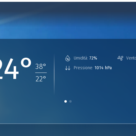
24°
Umidità:
72%
Vento
38
°
Pressione:
1014 hPa
22
°