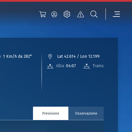
:
1 Km/h da 282°
Lat 42.614 / Lon 12.199
Alba:
04:07
Tramonto:
18:25
Previsione
Osservazione