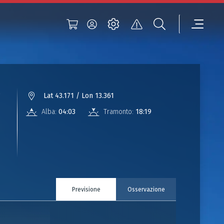
°
Lat 43.171 / Lon 13.361
Alba:
04:03
Tramonto:
18:19
Previsione
Osservazione