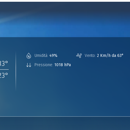
Umidità:
49%
Vento:
2 Km/h da 63°
33
°
Pressione:
1018 hPa
23
°