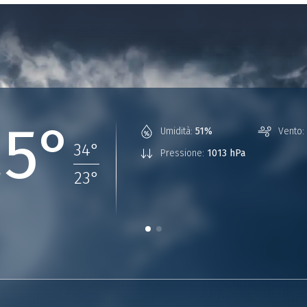
25°
Umidità:
51%
Vento:
34
°
Pressione:
1013 hPa
23
°