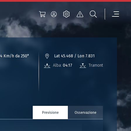
4 Km/h da 250°
Lat 45.468 / Lon 7.831
Alba:
04:17
Tramonto:
18:50
Previsione
Osservazione