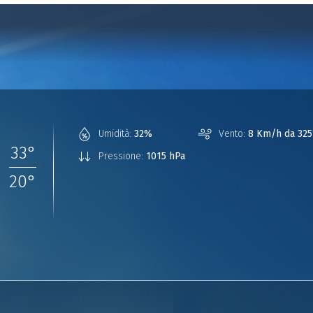
°
Umidità:
32%
Vento:
8 Km/h da 325
33
°
Pressione:
1015 hPa
20
°