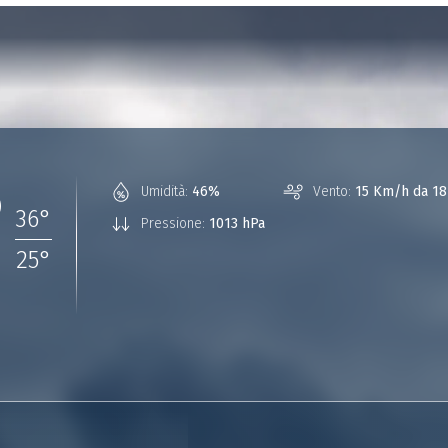
°
Umidità:
46%
Vento:
15 Km/h da 18
36
°
Pressione:
1013 hPa
25
°