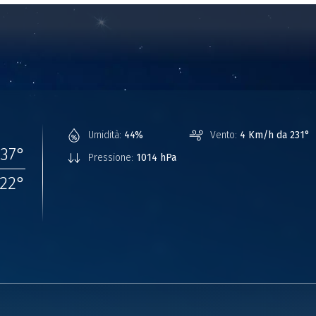
Umidità:
44%
Vento:
4 Km/h da 231°
37
°
Pressione:
1014 hPa
22
°