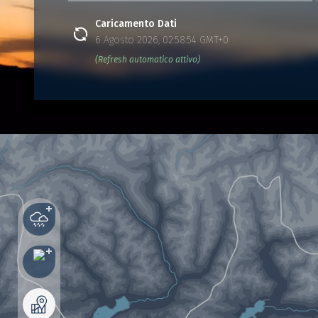
Caricamento Dati
6 Agosto 2026, 02:58:54 GMT+0
(Refresh automatico attivo)