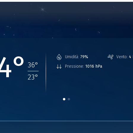
4°
Umidità:
79%
Vento:
4
36
°
Pressione:
1016 hPa
23
°