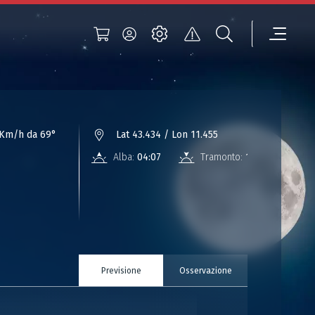
 Km/h da 69°
Lat 43.434 / Lon 11.455
Alba:
04:07
Tramonto:
18:32
Previsione
Osservazione