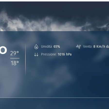
°
Umidità:
65%
Vento:
8 Km/h da
29
°
Pressione:
1016 hPa
18
°