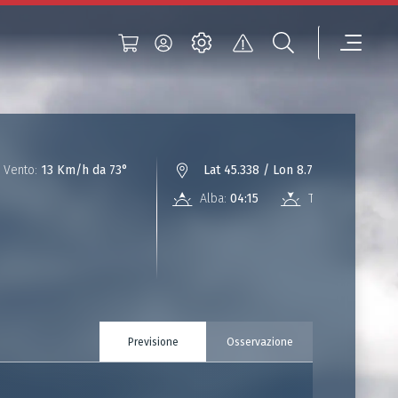
Vento:
13 Km/h da 73°
Lat 45.338 / Lon 8.776
Alba:
04:15
Tramonto:
18:45
Previsione
Osservazione