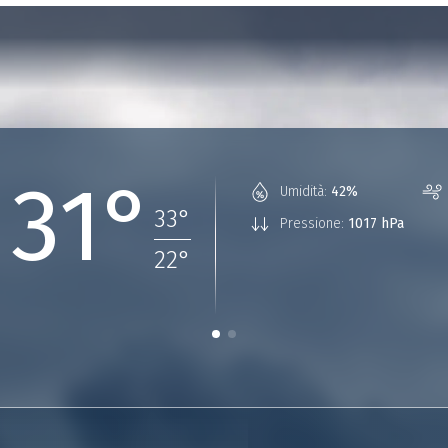
31°
Umidità:
42%
33
°
Pressione:
1017 hPa
22
°