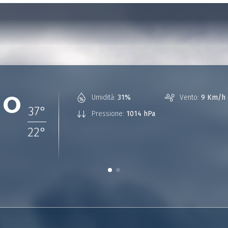
7°
Umidità:
31%
Vento:
9 Km/h 
37
°
Pressione:
1014 hPa
22
°