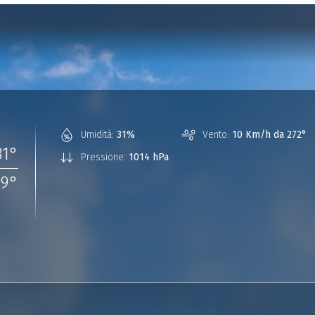
Umidità:
31%
Vento:
10 Km/h da 272°
31
°
Pressione:
1014 hPa
19
°