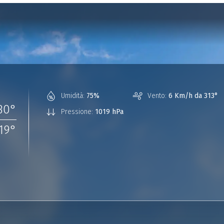
Umidità:
75%
Vento:
6 Km/h da 313°
30
°
Pressione:
1019 hPa
19
°