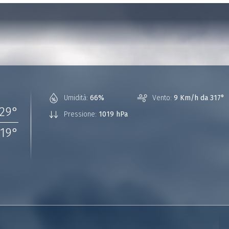
Umidità:
66%
Vento:
9 Km/h da 317°
29
°
Pressione:
1019 hPa
19
°