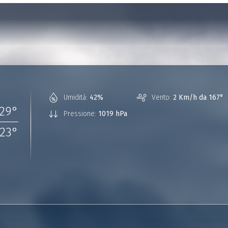
Umidità:
42%
Vento:
2 Km/h da 167°
29
°
Pressione:
1019 hPa
23
°