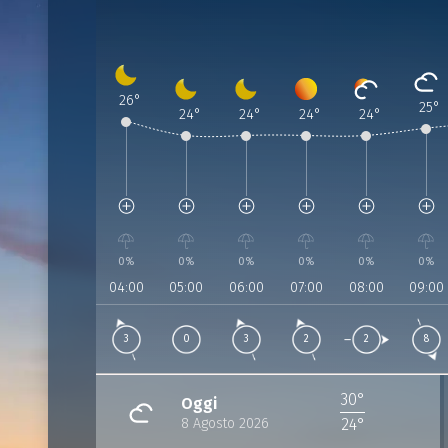
Previsione
:
Previsione
Previsione
:
Previsione
:
Previsione
:
Previsione
:
Pr
:
26
°
25
°
8 Agosto 2026 | 04:00
8 Agosto 2026 | 05:00
8 Agosto 2026 | 06:00
8 Agosto 2026 | 07:00
8 Agosto 2026 | 08:
8 Agosto 2
8 
24
°
24
°
24
°
24
°
Umidità:
69%
Umidità:
72%
Umidità:
75%
Umidità:
75%
Umidità:
71%
Umidità
Pressione:
1015 hPa
Pressione:
Pressione:
1015 hPa
Pressione:
1016 hPa
Pressione:
1016 hPa
Pressio
1016 
Vento:
3 Km/h da 158°
Vento:
0
Vento:
3 Km/h da 163°
Vento:
2 Km/h da 158°
Vento:
2 Km/h da
Vento:
0%
0%
0%
0%
0%
0%
04:00
05:00
06:00
07:00
08:00
09:00
3
0
3
2
2
8
30°
Oggi
8 Agosto 2026
24°