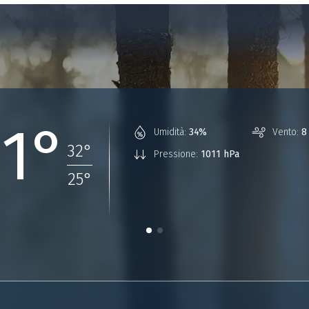
31°
Umidità:
34%
Vento:
8
32
°
Pressione:
1011 hPa
25
°