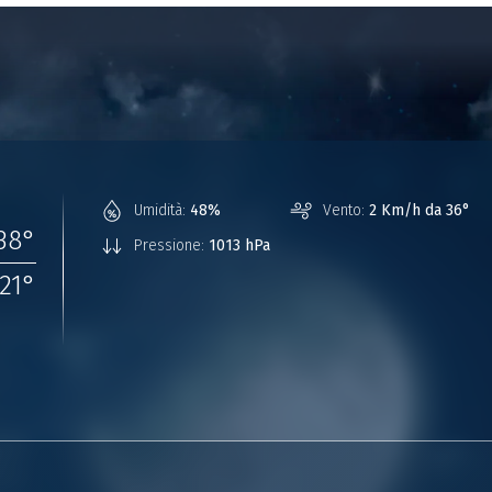
Umidità:
48%
Vento:
2 Km/h da 36°
38
°
Pressione:
1013 hPa
21
°