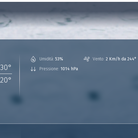
Umidità:
53%
Vento:
2 Km/h da 244°
30
°
Pressione:
1014 hPa
20
°